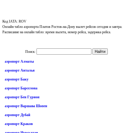
Код IATA: ROV
Онлайн табло аэропорта Платов Ростов-на-Дону вылет рейсов сегодня и завтра.
Расписание на онлайн табло: время вылета, номер рейса, задержка рейса.
Поиск:
аэропорт Алматы
аэропорт Анталья
аэропорт Баку
аэропорт Барселона
аэропорт Бен Гурион
аэропорт Варшава Шопен
аэропорт Дубай
аэропорт Краков
аэропорт Нурсултан