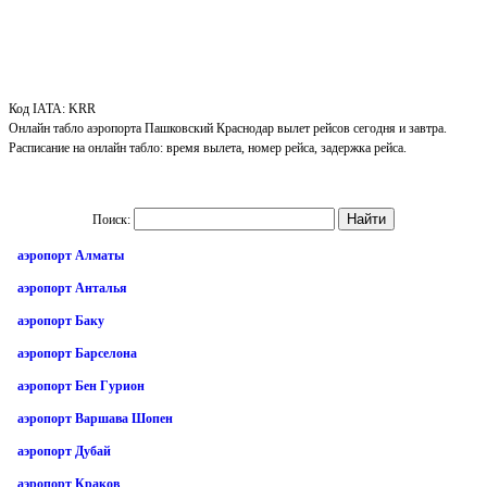
Код IATA: KRR
Онлайн табло аэропорта Пашковский Краснодар вылет рейсов сегодня и завтра.
Расписание на онлайн табло: время вылета, номер рейса, задержка рейса.
Поиск:
аэропорт Алматы
аэропорт Анталья
аэропорт Баку
аэропорт Барселона
аэропорт Бен Гурион
аэропорт Варшава Шопен
аэропорт Дубай
аэропорт Краков