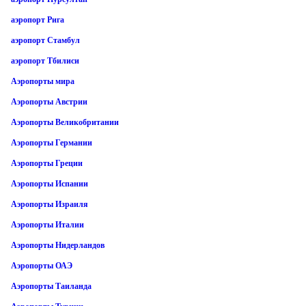
аэропорт Рига
аэропорт Стамбул
аэропорт Тбилиси
Аэропорты мира
Аэропорты Австрии
Аэропорты Великобритании
Аэропорты Германии
Аэропорты Греции
Аэропорты Испании
Аэропорты Израиля
Аэропорты Италии
Аэропорты Нидерландов
Аэропорты ОАЭ
Аэропорты Таиланда