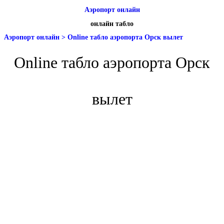
Аэропорт онлайн
онлайн табло
Аэропорт онлайн
>
Online табло аэропорта Орск вылет
Online табло аэропорта Орск
вылет