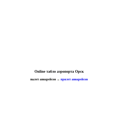
Online табло аэропорта Орск
вылет авиарейсов
→
прилет авиарейсов