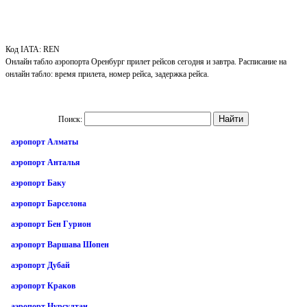
Код IATA: REN
Онлайн табло аэропорта Оренбург прилет рейсов сегодня и завтра. Расписание на
онлайн табло: время прилета, номер рейса, задержка рейса.
Поиск:
аэропорт Алматы
аэропорт Анталья
аэропорт Баку
аэропорт Барселона
аэропорт Бен Гурион
аэропорт Варшава Шопен
аэропорт Дубай
аэропорт Краков
аэропорт Нурсултан