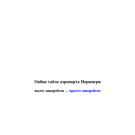
Online табло аэропорта Нерюнгри
вылет авиарейсов
→
прилет авиарейсов