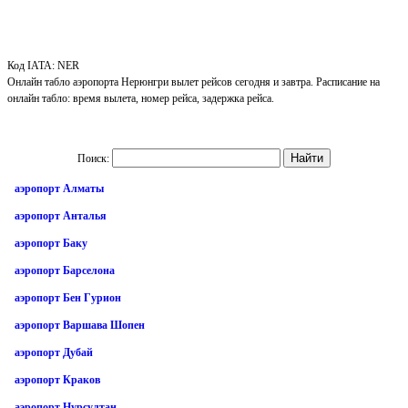
Код IATA: NER
Онлайн табло аэропорта Нерюнгри вылет рейсов сегодня и завтра. Расписание на
онлайн табло: время вылета, номер рейса, задержка рейса.
Поиск:
аэропорт Алматы
аэропорт Анталья
аэропорт Баку
аэропорт Барселона
аэропорт Бен Гурион
аэропорт Варшава Шопен
аэропорт Дубай
аэропорт Краков
аэропорт Нурсултан