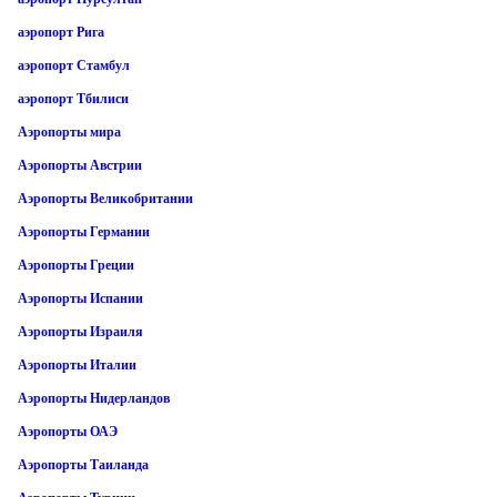
аэропорт Рига
аэропорт Стамбул
аэропорт Тбилиси
Аэропорты мира
Аэропорты Австрии
Аэропорты Великобритании
Аэропорты Германии
Аэропорты Греции
Аэропорты Испании
Аэропорты Израиля
Аэропорты Италии
Аэропорты Нидерландов
Аэропорты ОАЭ
Аэропорты Таиланда