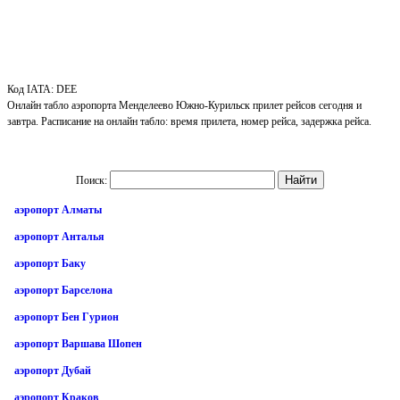
Код IATA: DEE
Онлайн табло аэропорта Менделеево Южно-Курильск прилет рейсов сегодня и
завтра. Расписание на онлайн табло: время прилета, номер рейса, задержка рейса.
Поиск:
аэропорт Алматы
аэропорт Анталья
аэропорт Баку
аэропорт Барселона
аэропорт Бен Гурион
аэропорт Варшава Шопен
аэропорт Дубай
аэропорт Краков