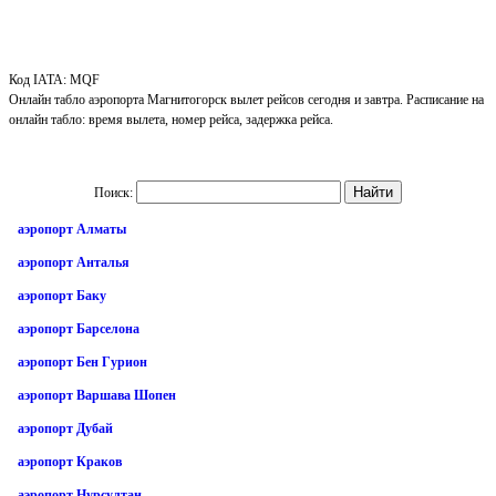
Код IATA: MQF
Онлайн табло аэропорта Магнитогорск вылет рейсов сегодня и завтра. Расписание на
онлайн табло: время вылета, номер рейса, задержка рейса.
Поиск:
аэропорт Алматы
аэропорт Анталья
аэропорт Баку
аэропорт Барселона
аэропорт Бен Гурион
аэропорт Варшава Шопен
аэропорт Дубай
аэропорт Краков
аэропорт Нурсултан