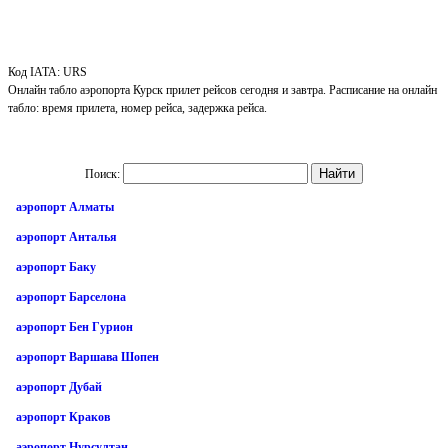
Код IATA: URS
Онлайн табло аэропорта Курск прилет рейсов сегодня и завтра. Расписание на онлайн
табло: время прилета, номер рейса, задержка рейса.
Поиск:
аэропорт Алматы
аэропорт Анталья
аэропорт Баку
аэропорт Барселона
аэропорт Бен Гурион
аэропорт Варшава Шопен
аэропорт Дубай
аэропорт Краков
аэропорт Нурсултан