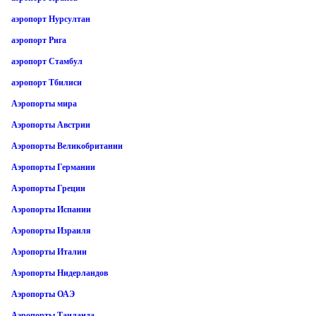
аэропорт Нурсултан
аэропорт Рига
аэропорт Стамбул
аэропорт Тбилиси
Аэропорты мира
Аэропорты Австрии
Аэропорты Великобритании
Аэропорты Германии
Аэропорты Греции
Аэропорты Испании
Аэропорты Израиля
Аэропорты Италии
Аэропорты Нидерландов
Аэропорты ОАЭ
Аэропорты Таиланда