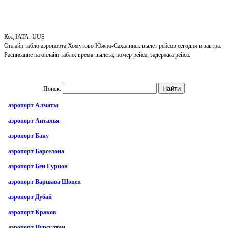
Код IATA: UUS
Онлайн табло аэропорта Хомутово Южно-Сахалинск вылет рейсов сегодня и завтра.
Расписание на онлайн табло: время вылета, номер рейса, задержка рейса.
Поиск:
аэропорт Алматы
аэропорт Анталья
аэропорт Баку
аэропорт Барселона
аэропорт Бен Гурион
аэропорт Варшава Шопен
аэропорт Дубай
аэропорт Краков
аэропорт Нурсултан