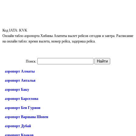
Код IATA: KVK
Онлайн табло аэропорта Хибины Апатиты вылет рейсов сегодня и завтра. Расписание
на онлайн табло: время вылета, номер рейса, задержка рейса.
Поиск:
аэропорт Алматы
аэропорт Анталья
аэропорт Баку
аэропорт Барселона
аэропорт Бен Гурион
аэропорт Варшава Шопен
аэропорт Дубай
аэропорт Краков