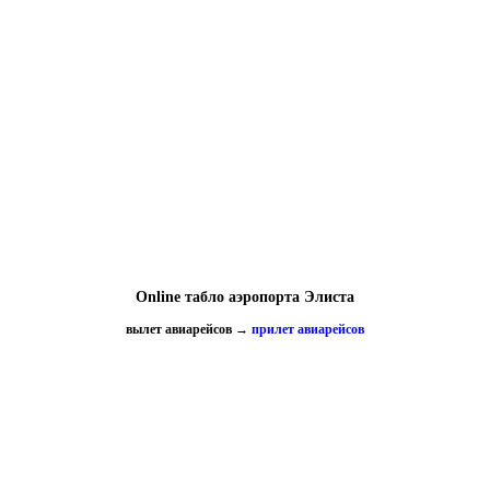
Online табло аэропорта Элиста
вылет авиарейсов
→
прилет авиарейсов