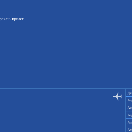
трахань прилет
Де
Аэ
Аэ
Аэ
Аэ
Аэ