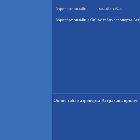
онлайн табло
Аэропорт онлайн
Аэропорт онлайн
>
Online табло аэропорта Ас
Online табло аэропорта Астрахань прилет