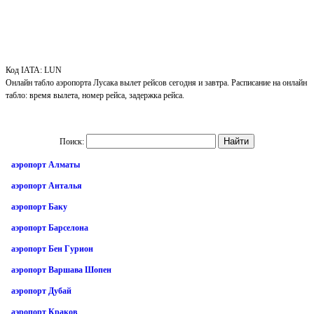
Код IATA: LUN
Онлайн табло аэропорта Лусака вылет рейсов сегодня и завтра. Расписание на онлайн
табло: время вылета, номер рейса, задержка рейса.
Поиск:
аэропорт Алматы
аэропорт Анталья
аэропорт Баку
аэропорт Барселона
аэропорт Бен Гурион
аэропорт Варшава Шопен
аэропорт Дубай
аэропорт Краков