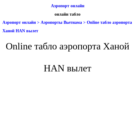
Аэропорт онлайн
онлайн табло
Аэропорт онлайн
>
Аэропорты Вьетнама
>
Online табло аэропорта
Ханой HAN вылет
Online табло аэропорта Ханой
HAN вылет