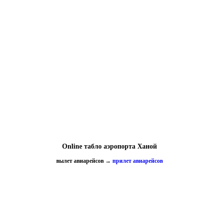
Online табло аэропорта Ханой
вылет авиарейсов
→
прилет авиарейсов