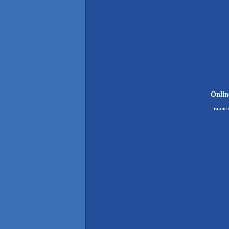
Onlin
вылет