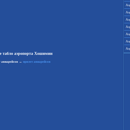
Аэ
Аэ
Аэ
Аэ
Аэ
Аэ
Аэ
e табло аэропорта Хошимин
 авиарейсов
→
прилет авиарейсов