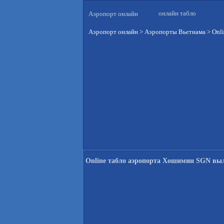
онлайн табло
Аэропорт онлайн
Аэропорт онлайн
>
Аэропорты Вьетнама
>
Onl
Online табло аэропорта Хошимин SGN вы