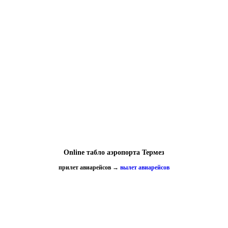
Online табло аэропорта Термез
прилет авиарейсов
→
вылет авиарейсов