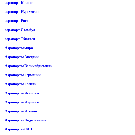
аэропорт Краков
аэропорт Нурсултан
аэропорт Рига
аэропорт Стамбул
аэропорт Тбилиси
Аэропорты мира
Аэропорты Австрии
Аэропорты Великобритании
Аэропорты Германии
Аэропорты Греции
Аэропорты Испании
Аэропорты Израиля
Аэропорты Италии
Аэропорты Нидерландов
Аэропорты ОАЭ