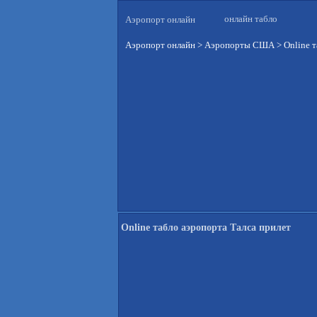
онлайн табло
Аэропорт онлайн
Аэропорт онлайн
>
Аэропорты США
>
Online 
Online табло аэропорта Талса прилет