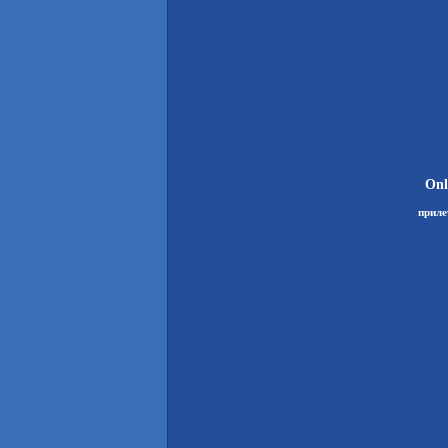
Onl
приле