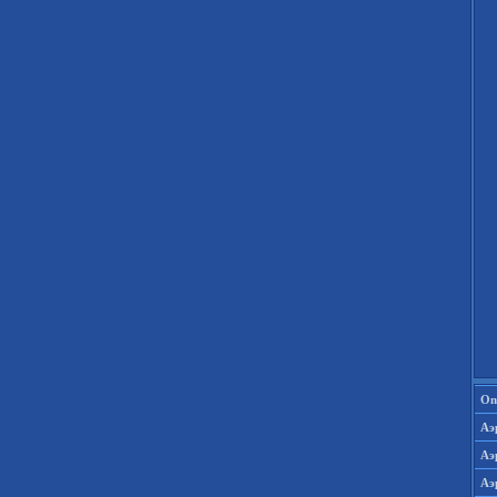
On
Аэ
Аэ
Аэ