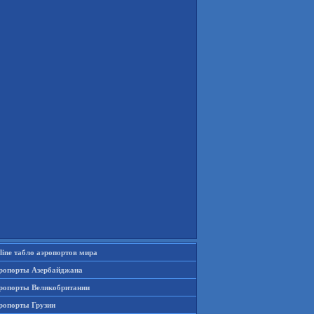
line табло аэропортов мира
ропорты Азербайджана
ропорты Великобритании
ропорты Грузии