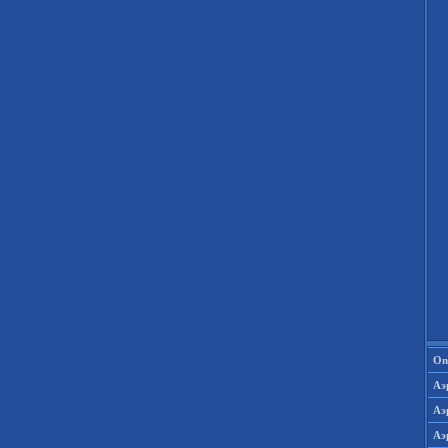
On
Аэ
Аэ
Аэ