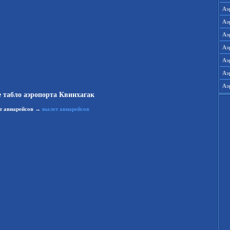
Аэ
Аэ
Аэ
Аэ
Аэ
Аэ
Аэ
e табло аэропорта Квинхагак
т авиарейсов
→
вылет авиарейсов