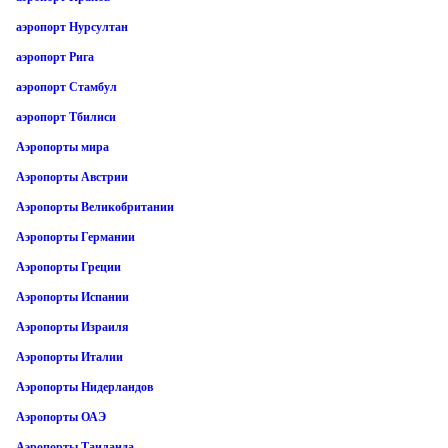
аэропорт Нурсултан
аэропорт Рига
аэропорт Стамбул
аэропорт Тбилиси
Аэропорты мира
Аэропорты Австрии
Аэропорты Великобритании
Аэропорты Германии
Аэропорты Греции
Аэропорты Испании
Аэропорты Израиля
Аэропорты Италии
Аэропорты Нидерландов
Аэропорты ОАЭ
Аэропорты Таиланда