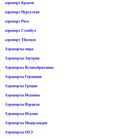
аэропорт Краков
аэропорт Нурсултан
аэропорт Рига
аэропорт Стамбул
аэропорт Тбилиси
Аэропорты мира
Аэропорты Австрии
Аэропорты Великобритании
Аэропорты Германии
Аэропорты Греции
Аэропорты Испании
Аэропорты Израиля
Аэропорты Италии
Аэропорты Нидерландов
Аэропорты ОАЭ