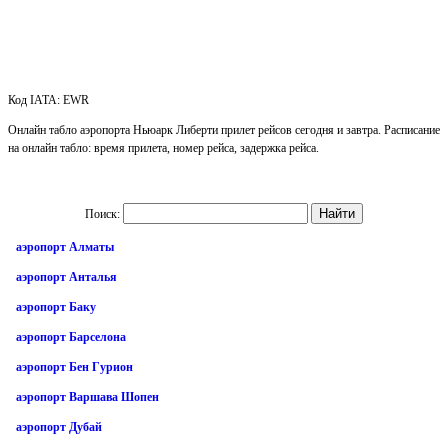
Код IATA: EWR
Онлайн табло аэропорта Ньюарк Либерти прилет рейсов сегодня и завтра. Расписание
на онлайн табло: время прилета, номер рейса, задержка рейса.
Поиск:
аэропорт Алматы
аэропорт Анталья
аэропорт Баку
аэропорт Барселона
аэропорт Бен Гурион
аэропорт Варшава Шопен
аэропорт Дубай