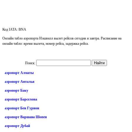
Код IATA: BNA
Онлайн табло аэропорта Нэшвилл вылет рейсов сегодня и завтра. Расписание на
онлайн табло: время вылета, номер рейса, задержка рейса.
Поиск:
аэропорт Алматы
аэропорт Анталья
аэропорт Баку
аэропорт Барселона
аэропорт Бен Гурион
аэропорт Варшава Шопен
аэропорт Дубай