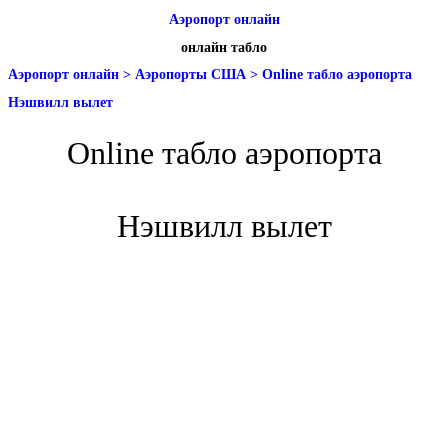
Аэропорт онлайн
онлайн табло
Аэропорт онлайн
>
Аэропорты США
>
Online табло аэропорта
Нэшвилл вылет
Online табло аэропорта
Нэшвилл вылет