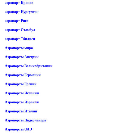
аэропорт Краков
аэропорт Нурсултан
аэропорт Рига
аэропорт Стамбул
аэропорт Тбилиси
Аэропорты мира
Аэропорты Австрии
Аэропорты Великобритании
Аэропорты Германии
Аэропорты Греции
Аэропорты Испании
Аэропорты Израиля
Аэропорты Италии
Аэропорты Нидерландов
Аэропорты ОАЭ