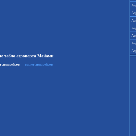
Аэ
Аэ
Аэ
Аэ
Аэ
Аэ
Аэ
ne табло аэропорта Майами
т авиарейсов
→
вылет авиарейсов