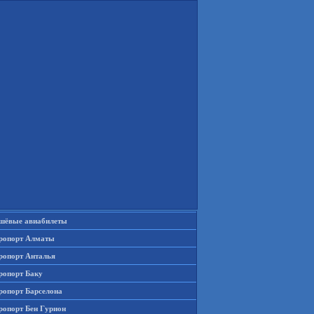
шёвые авиабилеты
ропорт Алматы
ропорт Анталья
ропорт Баку
ропорт Барселона
ропорт Бен Гурион