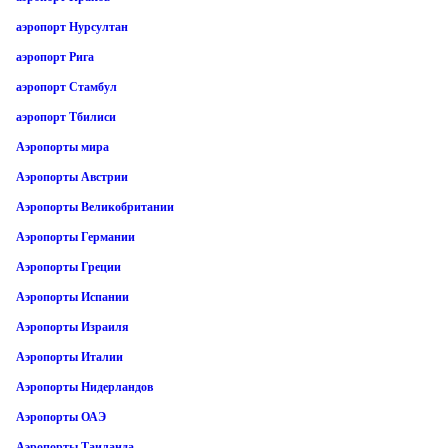
аэропорт Нурсултан
аэропорт Рига
аэропорт Стамбул
аэропорт Тбилиси
Аэропорты мира
Аэропорты Австрии
Аэропорты Великобритании
Аэропорты Германии
Аэропорты Греции
Аэропорты Испании
Аэропорты Израиля
Аэропорты Италии
Аэропорты Нидерландов
Аэропорты ОАЭ
Аэропорты Таиланда