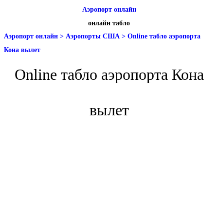
Аэропорт онлайн
онлайн табло
Аэропорт онлайн
>
Аэропорты США
>
Online табло аэропорта
Кона вылет
Online табло аэропорта Кона
вылет