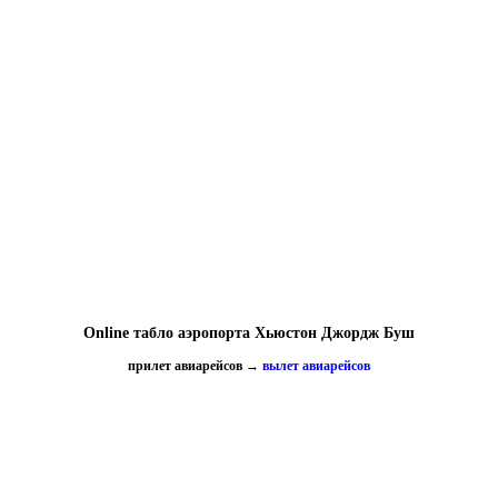
Online табло аэропорта Хьюстон Джордж Буш
прилет авиарейсов
→
вылет авиарейсов