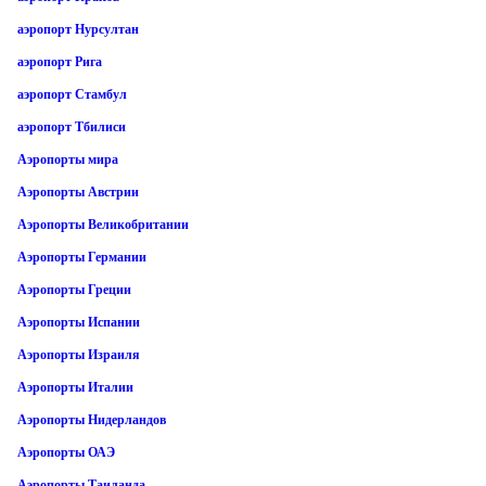
аэропорт Нурсултан
аэропорт Рига
аэропорт Стамбул
аэропорт Тбилиси
Аэропорты мира
Аэропорты Австрии
Аэропорты Великобритании
Аэропорты Германии
Аэропорты Греции
Аэропорты Испании
Аэропорты Израиля
Аэропорты Италии
Аэропорты Нидерландов
Аэропорты ОАЭ
Аэропорты Таиланда