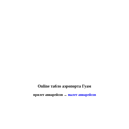
Online табло аэропорта Гуам
прилет авиарейсов
→
вылет авиарейсов