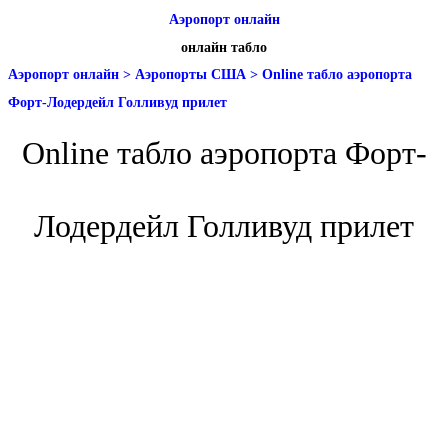
Аэропорт онлайн
онлайн табло
Аэропорт онлайн
>
Аэропорты США
>
Online табло аэропорта
Форт-Лодердейл Голливуд прилет
Online табло аэропорта Форт-
Лодердейл Голливуд прилет