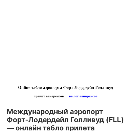
Online табло аэропорта Форт-Лодердейл Голливуд
прилет авиарейсов
→
вылет авиарейсов