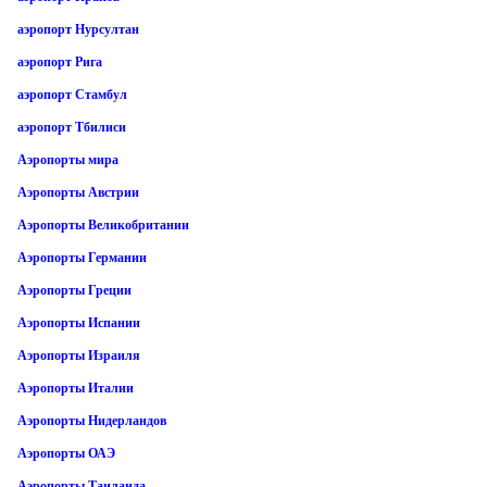
аэропорт Нурсултан
аэропорт Рига
аэропорт Стамбул
аэропорт Тбилиси
Аэропорты мира
Аэропорты Австрии
Аэропорты Великобритании
Аэропорты Германии
Аэропорты Греции
Аэропорты Испании
Аэропорты Израиля
Аэропорты Италии
Аэропорты Нидерландов
Аэропорты ОАЭ
Аэропорты Таиланда