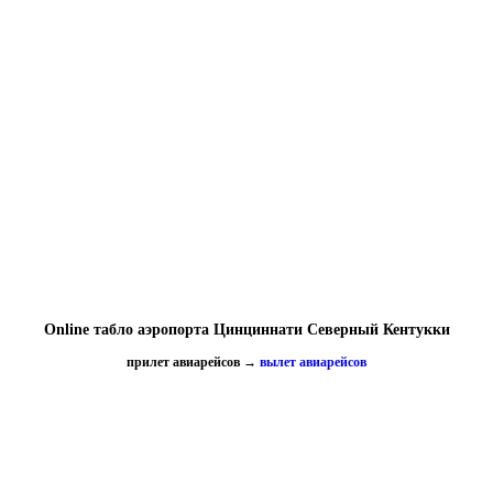
Online табло аэропорта Цинциннати Северный Кентукки
прилет авиарейсов
→
вылет авиарейсов