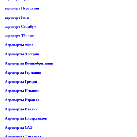
аэропорт Нурсултан
аэропорт Рига
аэропорт Стамбул
аэропорт Тбилиси
Аэропорты мира
Аэропорты Австрии
Аэропорты Великобритании
Аэропорты Германии
Аэропорты Греции
Аэропорты Испании
Аэропорты Израиля
Аэропорты Италии
Аэропорты Нидерландов
Аэропорты ОАЭ
Аэропорты Таиланда