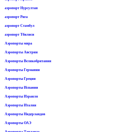
аэропорт Нурсултан
аэропорт Рига
аэропорт Стамбул
аэропорт Тбилиси
Аэропорты мира
Аэропорты Австрии
Аэропорты Великобритании
Аэропорты Германии
Аэропорты Греции
Аэропорты Испании
Аэропорты Израиля
Аэропорты Италии
Аэропорты Нидерландов
Аэропорты ОАЭ
Аэропорты Таиланда