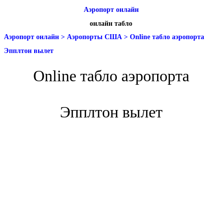
Аэропорт онлайн
онлайн табло
Аэропорт онлайн
>
Аэропорты США
>
Online табло аэропорта
Эпплтон вылет
Online табло аэропорта
Эпплтон вылет