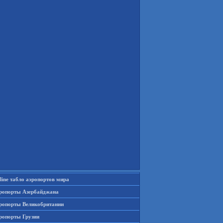
line табло аэропортов мира
ропорты Азербайджана
ропорты Великобритании
ропорты Грузии