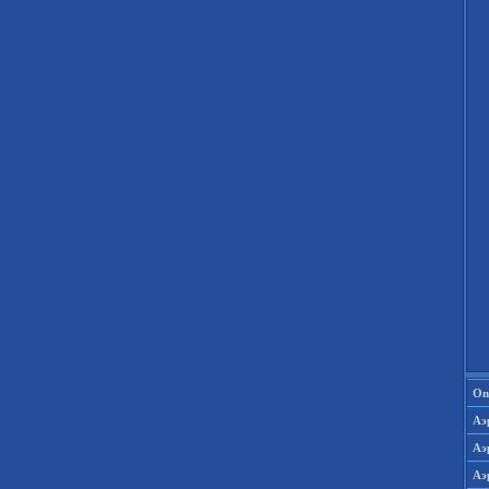
On
Аэ
Аэ
Аэ