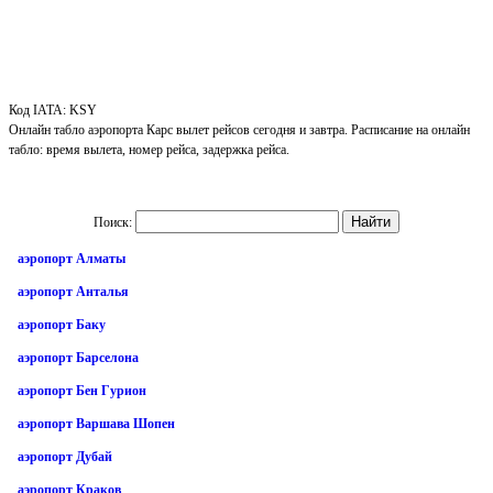
Код IATA: KSY
Онлайн табло аэропорта Карс вылет рейсов сегодня и завтра. Расписание на онлайн
табло: время вылета, номер рейса, задержка рейса.
Поиск:
аэропорт Алматы
аэропорт Анталья
аэропорт Баку
аэропорт Барселона
аэропорт Бен Гурион
аэропорт Варшава Шопен
аэропорт Дубай
аэропорт Краков