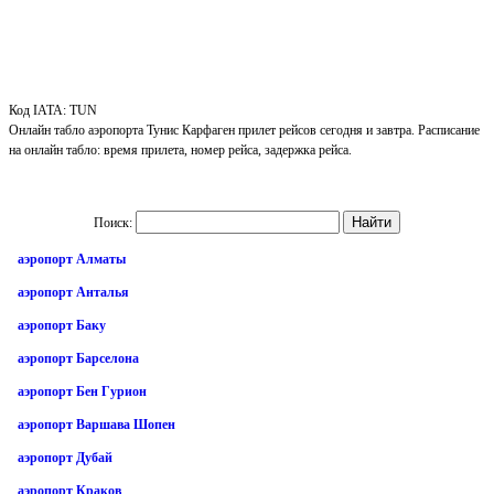
Код IATA: TUN
Онлайн табло аэропорта Тунис Карфаген прилет рейсов сегодня и завтра. Расписание
на онлайн табло: время прилета, номер рейса, задержка рейса.
Поиск:
аэропорт Алматы
аэропорт Анталья
аэропорт Баку
аэропорт Барселона
аэропорт Бен Гурион
аэропорт Варшава Шопен
аэропорт Дубай
аэропорт Краков