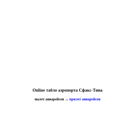
Online табло аэропорта Сфакс-Тина
вылет авиарейсов
→
прилет авиарейсов