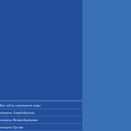
line табло аэропортов мира
ропорты Азербайджана
ропорты Великобритании
ропорты Грузии