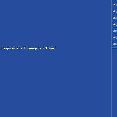
Аэ
Аэ
Аэ
Аэ
Аэ
Аэ
Аэ
ло аэропортов Тринидада и Тобаго