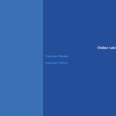
Online таб
Аэропорт Пиарко
Аэропорт Тобаго