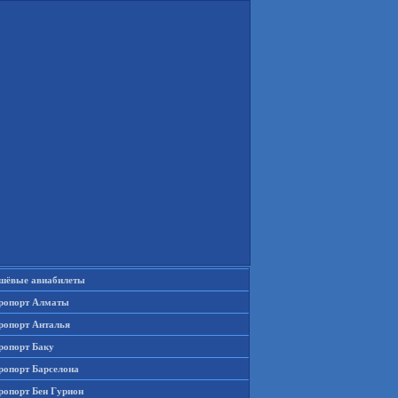
шёвые авиабилеты
ропорт Алматы
ропорт Анталья
ропорт Баку
ропорт Барселона
ропорт Бен Гурион