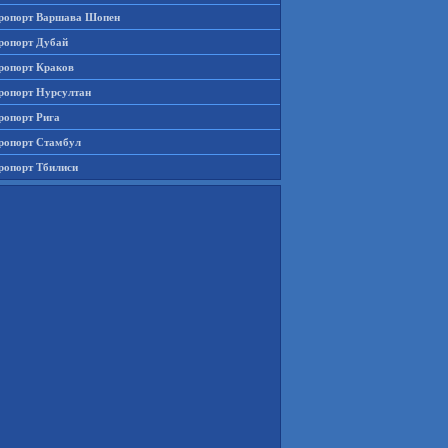
ропорт Варшава Шопен
ропорт Дубай
ропорт Краков
ропорт Нурсултан
ропорт Рига
ропорт Стамбул
ропорт Тбилиси