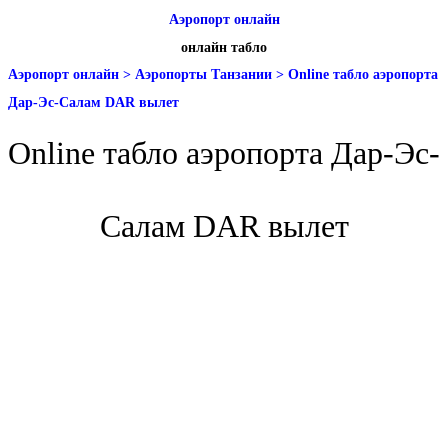
Аэропорт онлайн
онлайн табло
Аэропорт онлайн
>
Аэропорты Танзании
>
Online табло аэропорта
Дар-Эс-Салам DAR вылет
Online табло аэропорта Дар-Эс-
Салам DAR вылет