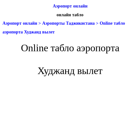
Аэропорт онлайн
онлайн табло
Аэропорт онлайн
>
Аэропорты Таджикистана
>
Online табло
аэропорта Худжанд вылет
Online табло аэропорта
Худжанд вылет