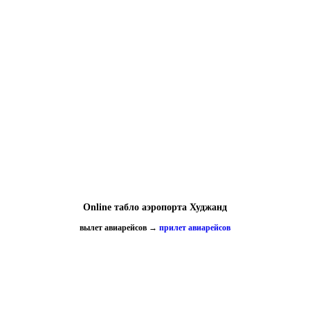
Online табло аэропорта Худжанд
вылет авиарейсов
→
прилет авиарейсов