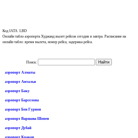
Код IATA: LBD
Онлайн табло аэропорта Худжанд вылет рейсов сегодня и завтра. Расписание на
онлайн табло: время вылета, номер рейса, задержка рейса.
Поиск:
аэропорт Алматы
аэропорт Анталья
аэропорт Баку
аэропорт Барселона
аэропорт Бен Гурион
аэропорт Варшава Шопен
аэропорт Дубай
аэропорт Краков