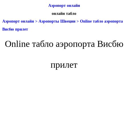
Аэропорт онлайн
онлайн табло
Аэропорт онлайн
>
Аэропорты Швеции
>
Online табло аэропорта
Висбю прилет
Online табло аэропорта Висбю
прилет