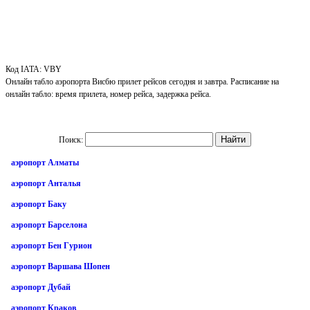
Код IATA: VBY
Онлайн табло аэропорта Висбю прилет рейсов сегодня и завтра. Расписание на
онлайн табло: время прилета, номер рейса, задержка рейса.
Поиск:
аэропорт Алматы
аэропорт Анталья
аэропорт Баку
аэропорт Барселона
аэропорт Бен Гурион
аэропорт Варшава Шопен
аэропорт Дубай
аэропорт Краков