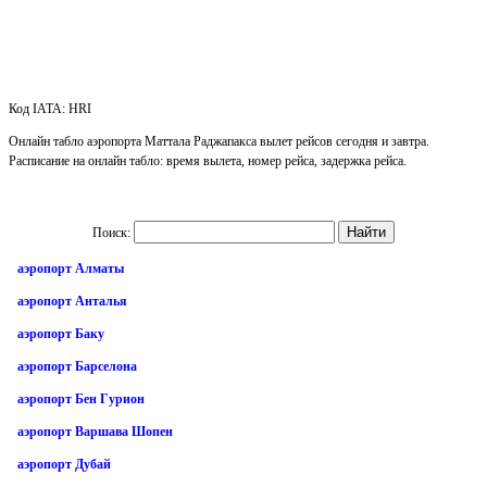
Код IATA: HRI
Онлайн табло аэропорта Маттала Раджапакса вылет рейсов сегодня и завтра.
Расписание на онлайн табло: время вылета, номер рейса, задержка рейса.
Поиск:
аэропорт Алматы
аэропорт Анталья
аэропорт Баку
аэропорт Барселона
аэропорт Бен Гурион
аэропорт Варшава Шопен
аэропорт Дубай