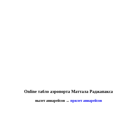
Online табло аэропорта Маттала Раджапакса
вылет авиарейсов
→
прилет авиарейсов