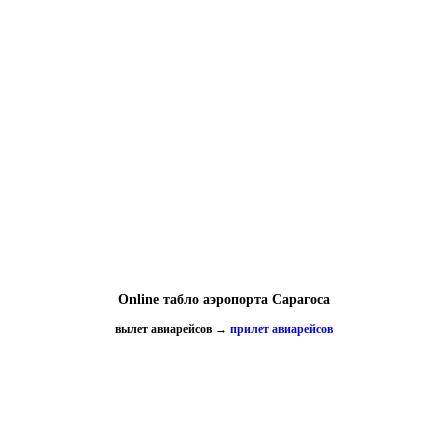
Online табло аэропорта Сарагоса
вылет авиарейсов
→
прилет авиарейсов