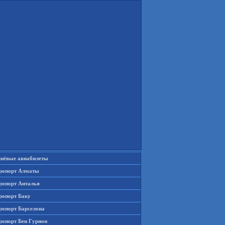
шёвые авиабилеты
ропорт Алматы
ропорт Анталья
ропорт Баку
ропорт Барселона
ропорт Бен Гурион