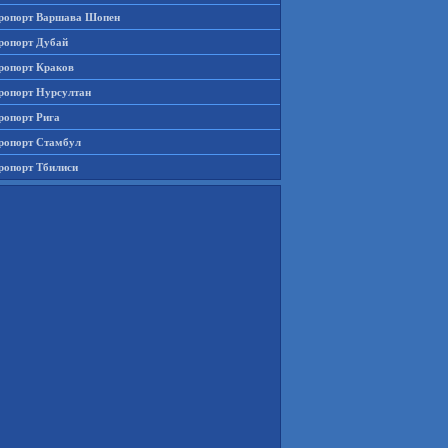
ропорт Варшава Шопен
ропорт Дубай
ропорт Краков
ропорт Нурсултан
ропорт Рига
ропорт Стамбул
ропорт Тбилиси