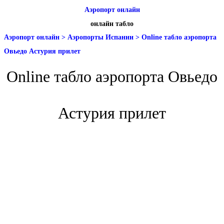
Аэропорт онлайн
онлайн табло
Аэропорт онлайн
>
Аэропорты Испании
>
Online табло аэропорта
Овьедо Астурия прилет
Online табло аэропорта Овьедо
Астурия прилет