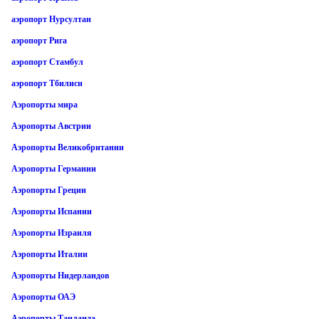
аэропорт Нурсултан
аэропорт Рига
аэропорт Стамбул
аэропорт Тбилиси
Аэропорты мира
Аэропорты Австрии
Аэропорты Великобритании
Аэропорты Германии
Аэропорты Греции
Аэропорты Испании
Аэропорты Израиля
Аэропорты Италии
Аэропорты Нидерландов
Аэропорты ОАЭ
Аэропорты Таиланда