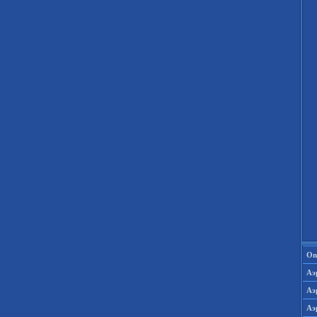
On
Аэ
Аэ
Аэ