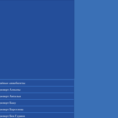
шёвые авиабилеты
ропорт Алматы
ропорт Анталья
ропорт Баку
ропорт Барселона
ропорт Бен Гурион