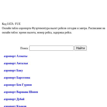
Код IATA: FUE
Онлайн табло аэропорта Фуэртевентура вылет рейсов сегодня и завтра. Расписание на
онлайн табло: время вылета, номер рейса, задержка рейса.
Поиск:
аэропорт Алматы
аэропорт Анталья
аэропорт Баку
аэропорт Барселона
аэропорт Бен Гурион
аэропорт Варшава Шопен
аэропорт Дубай
аэропорт Краков