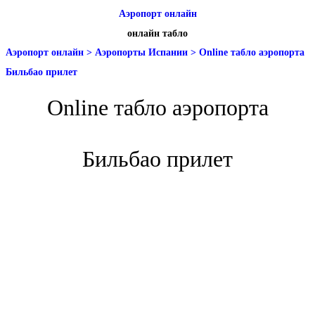
Аэропорт онлайн
онлайн табло
Аэропорт онлайн
>
Аэропорты Испании
>
Online табло аэропорта
Бильбао прилет
Online табло аэропорта
Бильбао прилет