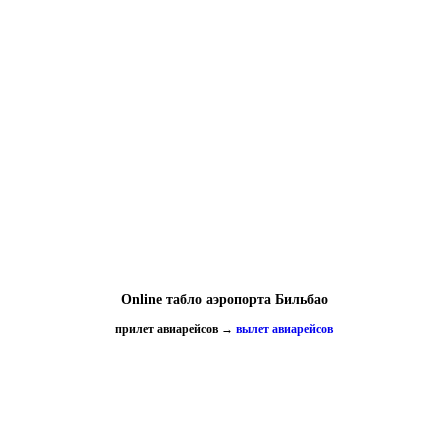
Online табло аэропорта Бильбао
прилет авиарейсов
→
вылет авиарейсов