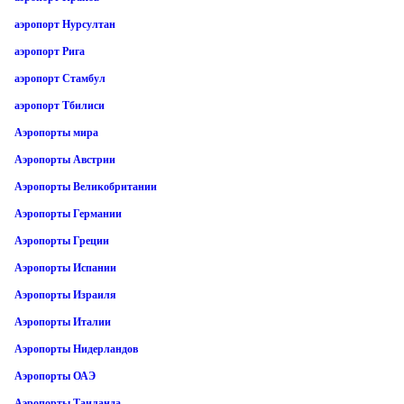
аэропорт Нурсултан
аэропорт Рига
аэропорт Стамбул
аэропорт Тбилиси
Аэропорты мира
Аэропорты Австрии
Аэропорты Великобритании
Аэропорты Германии
Аэропорты Греции
Аэропорты Испании
Аэропорты Израиля
Аэропорты Италии
Аэропорты Нидерландов
Аэропорты ОАЭ
Аэропорты Таиланда