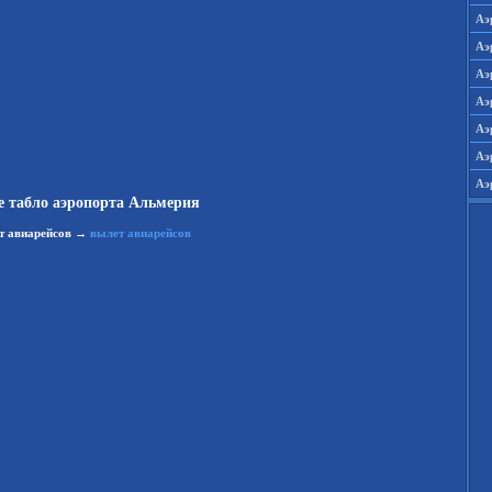
Аэ
Аэ
Аэ
Аэ
Аэ
Аэ
Аэ
e табло аэропорта Альмерия
т авиарейсов
→
вылет авиарейсов