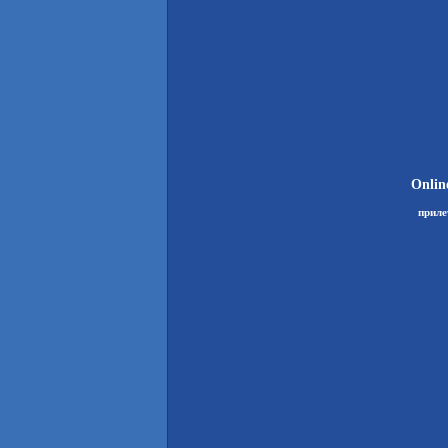
Onlin
приле