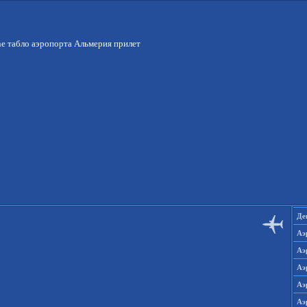
ne табло аэропорта Альмерия прилет
Де
Аэ
Аэ
Аэ
Аэ
Аэ