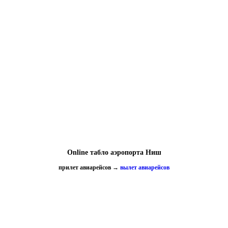
Online табло аэропорта Ниш
прилет авиарейсов
→
вылет авиарейсов